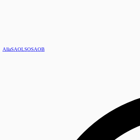
Alla
SAOL
SO
SAOB