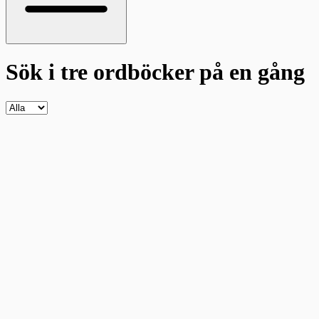
Sök i tre ordböcker
på en gång