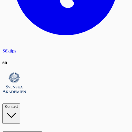
Söktips
so
Kontakt