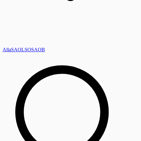
Alla
SAOL
SO
SAOB