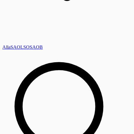
Alla
SAOL
SO
SAOB