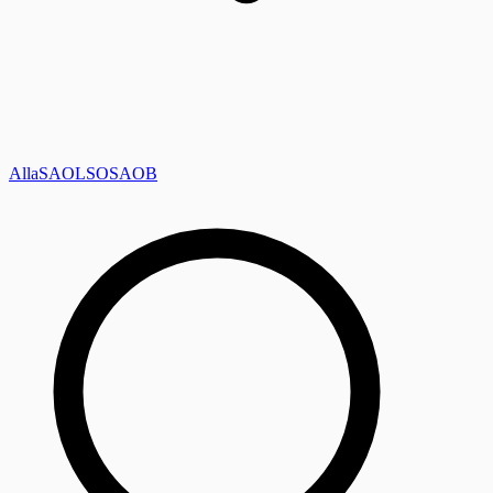
Alla
SAOL
SO
SAOB