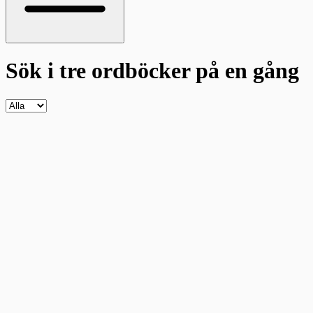
Sök i tre ordböcker
på en gång