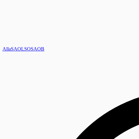
Alla
SAOL
SO
SAOB