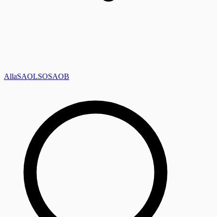
Alla
SAOL
SO
SAOB