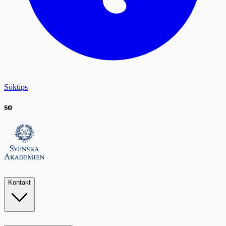
Söktips
so
Kontakt