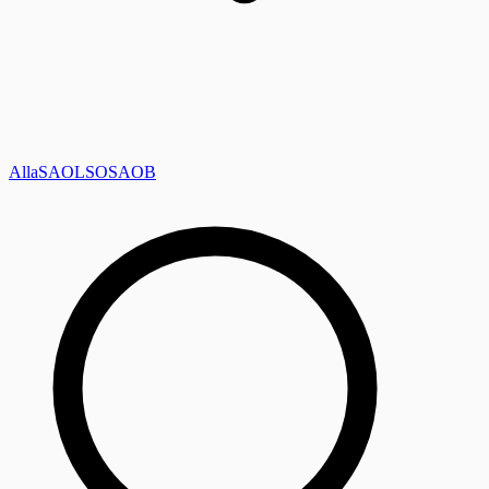
Alla
SAOL
SO
SAOB