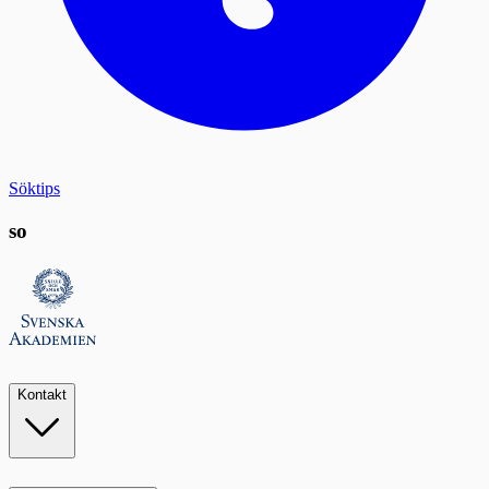
Söktips
so
Kontakt