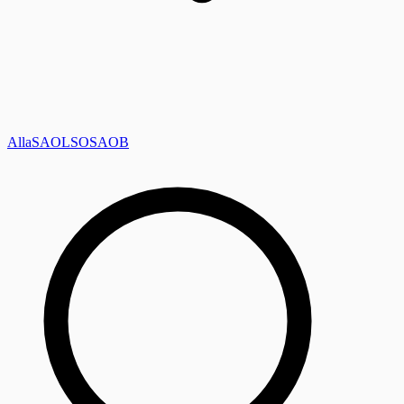
Alla
SAOL
SO
SAOB