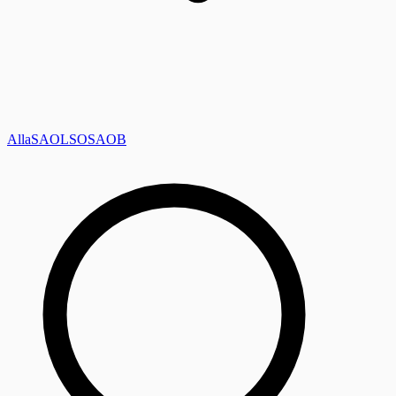
Alla
SAOL
SO
SAOB