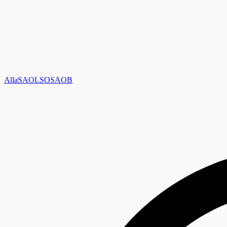
Alla
SAOL
SO
SAOB