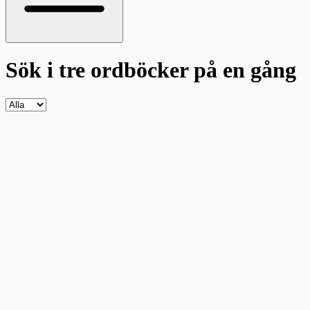
Sök i tre ordböcker
på en gång