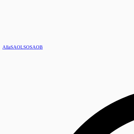
Alla
SAOL
SO
SAOB