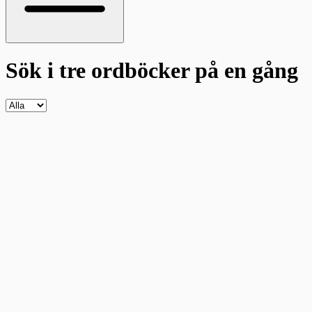
Sök i tre ordböcker
på en gång