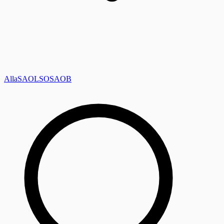
Alla
SAOL
SO
SAOB