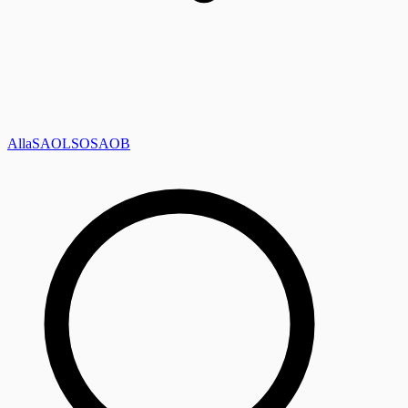
Alla
SAOL
SO
SAOB