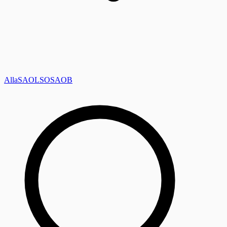
Alla
SAOL
SO
SAOB