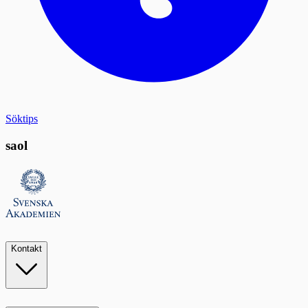
Söktips
saol
Kontakt