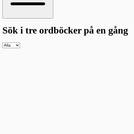
Sök i tre ordböcker
på en gång