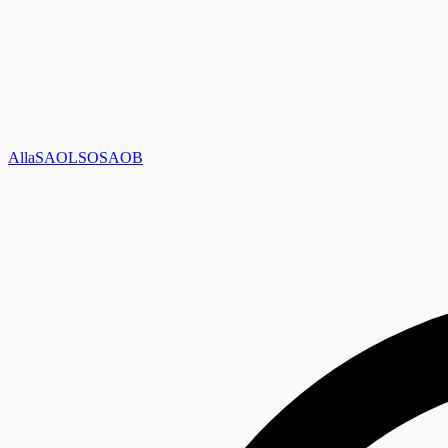
Alla
SAOL
SO
SAOB