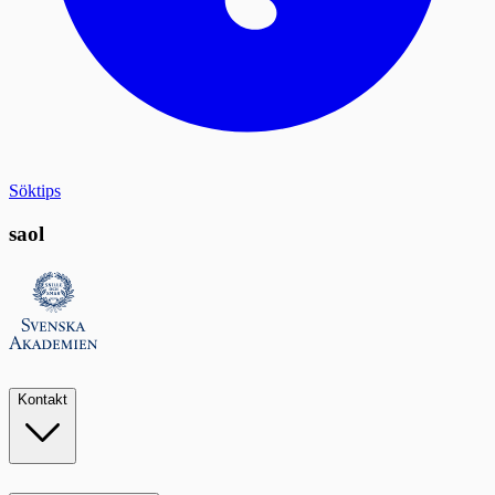
Söktips
saol
Kontakt