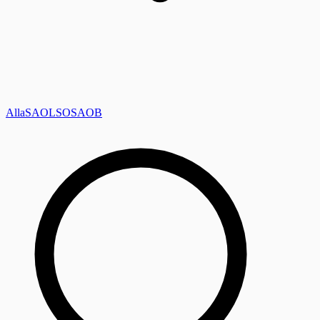
Alla
SAOL
SO
SAOB