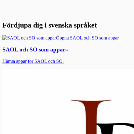
Fördjupa dig i svenska språket
Öppna SAOL och SO som appar
SAOL och SO som appar
»
Hämta appar för SAOL och SO.