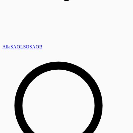
Alla
SAOL
SO
SAOB