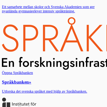
Ett samarbete mellan skolor och Svenska Akademien som ger
nyanlända gymnasieelever intensiv språkträning.
Öppna Språkbanken
Språkbanken
»
Utforska det svenska språket med hjälp av Språkbanken.