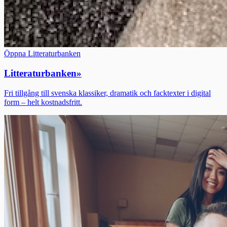
Öppna Litteraturbanken
Litteraturbanken
»
Fri tillgång till svenska klassiker, dramatik och facktexter i digital
form – helt kostnadsfritt.