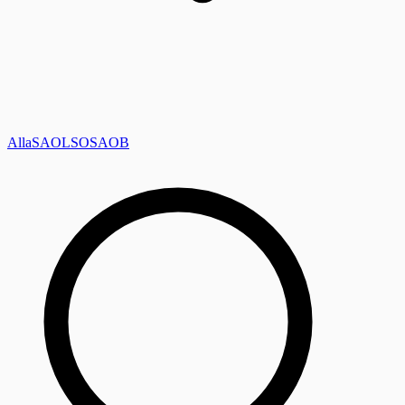
Alla
SAOL
SO
SAOB