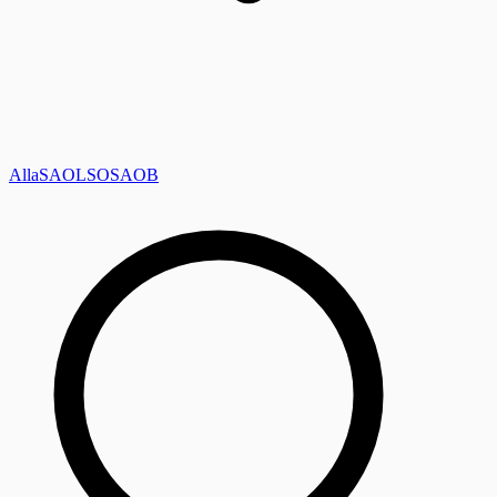
Alla
SAOL
SO
SAOB