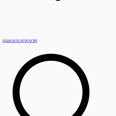
Alla
SAOL
SO
SAOB