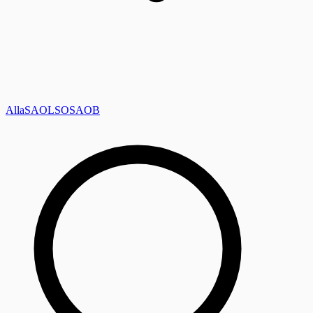
Alla
SAOL
SO
SAOB