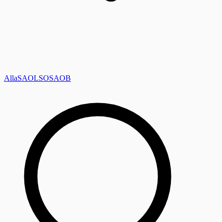
Alla
SAOL
SO
SAOB