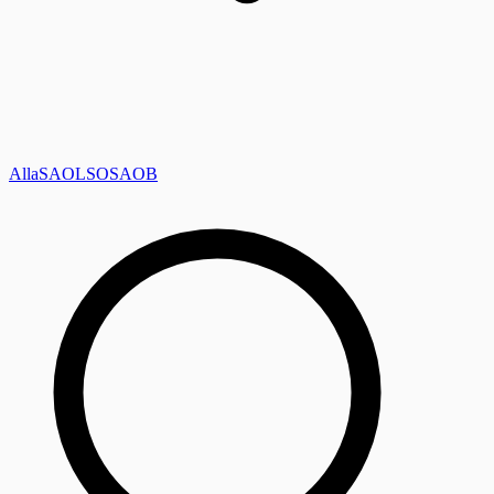
Alla
SAOL
SO
SAOB