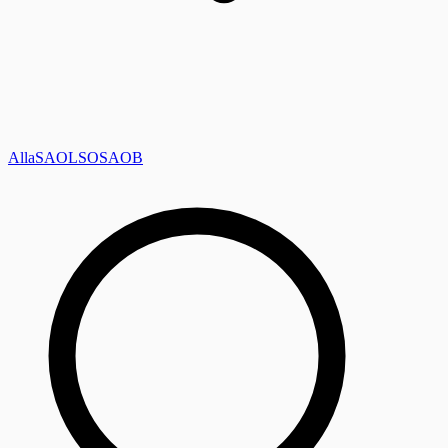
Alla
SAOL
SO
SAOB