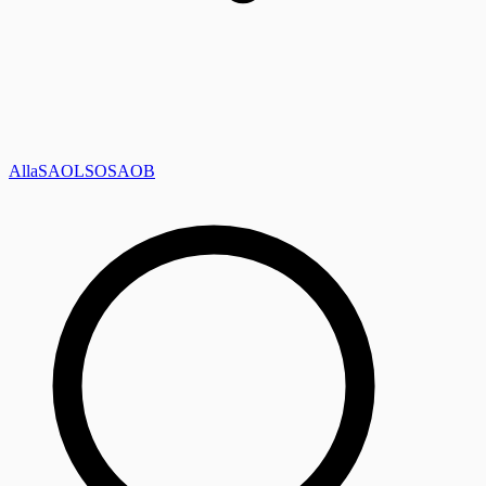
Alla
SAOL
SO
SAOB