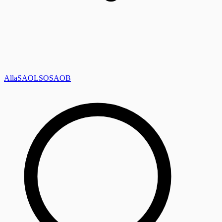
Alla
SAOL
SO
SAOB