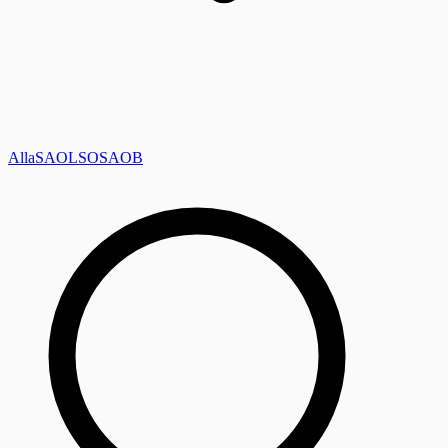
Alla
SAOL
SO
SAOB