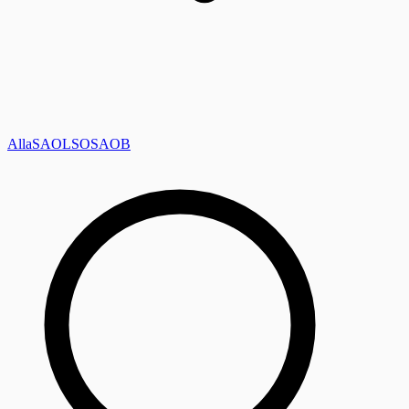
Alla
SAOL
SO
SAOB