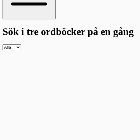
Sök i tre ordböcker
på en gång