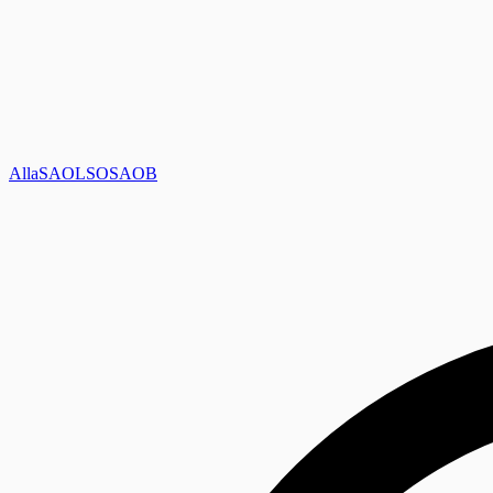
Alla
SAOL
SO
SAOB