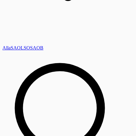
Alla
SAOL
SO
SAOB