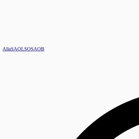
Alla
SAOL
SO
SAOB