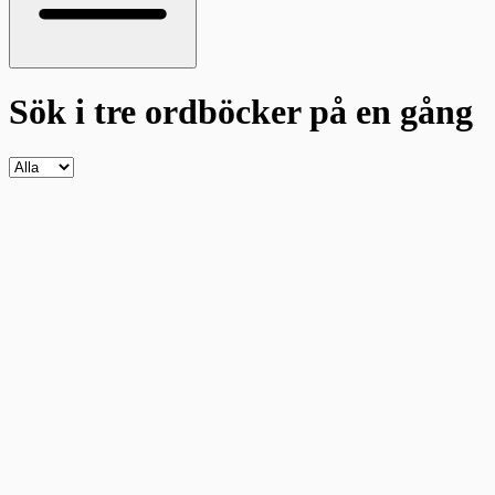
Sök i tre ordböcker
på en gång