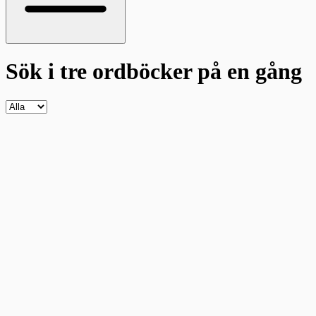
Sök i tre ordböcker
på en gång