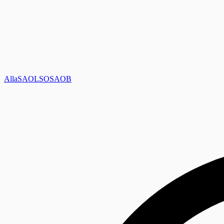
Alla
SAOL
SO
SAOB