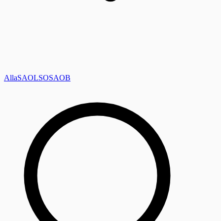
Alla
SAOL
SO
SAOB