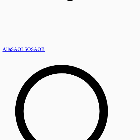
Alla
SAOL
SO
SAOB