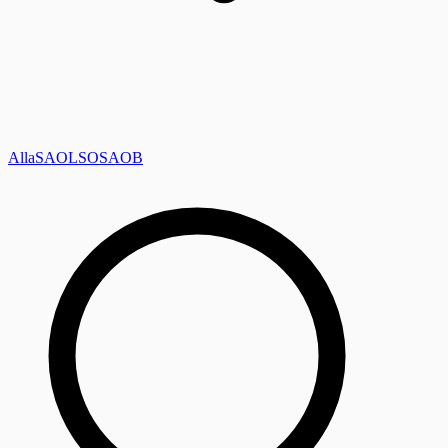
Alla
SAOL
SO
SAOB