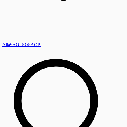
Alla
SAOL
SO
SAOB