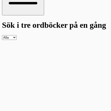
Sök i tre ordböcker
på en gång