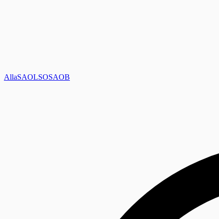
Alla
SAOL
SO
SAOB