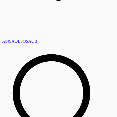
Alla
SAOL
SO
SAOB