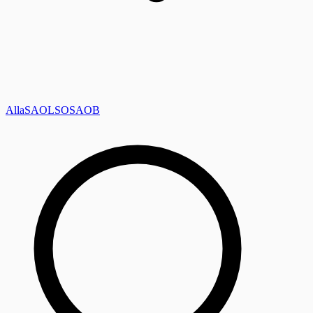
Alla
SAOL
SO
SAOB