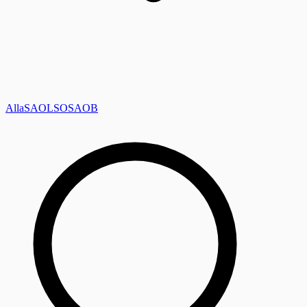
Alla
SAOL
SO
SAOB