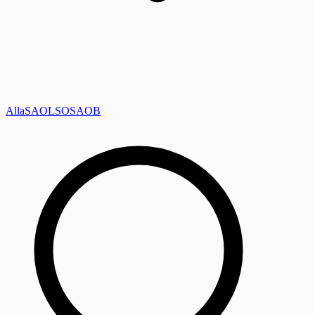
Alla
SAOL
SO
SAOB