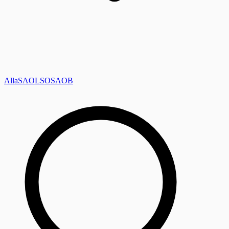
Alla
SAOL
SO
SAOB