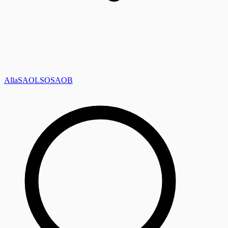
Alla
SAOL
SO
SAOB