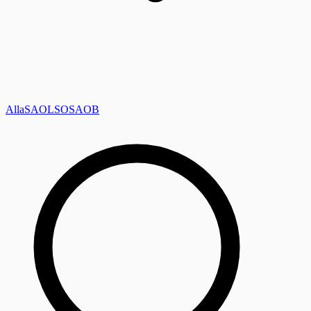
Alla
SAOL
SO
SAOB