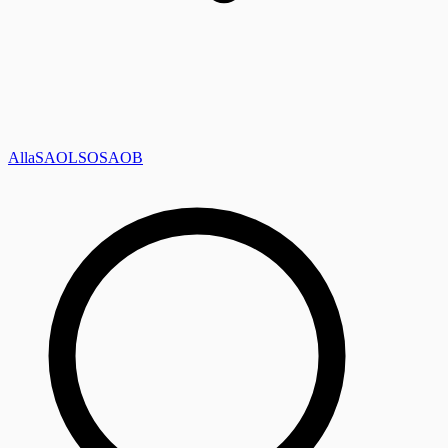
Alla
SAOL
SO
SAOB