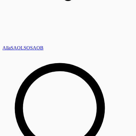
Alla
SAOL
SO
SAOB