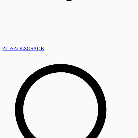
Alla
SAOL
SO
SAOB