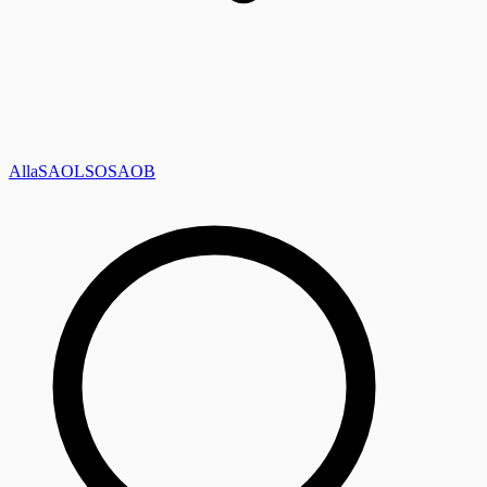
Alla
SAOL
SO
SAOB