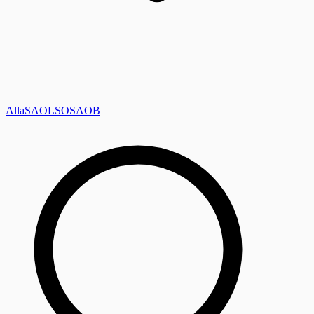
Alla
SAOL
SO
SAOB