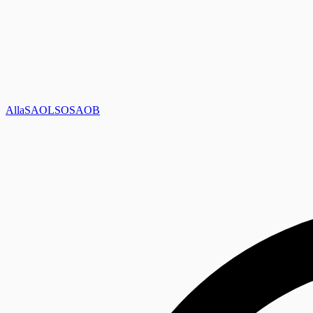
Alla
SAOL
SO
SAOB