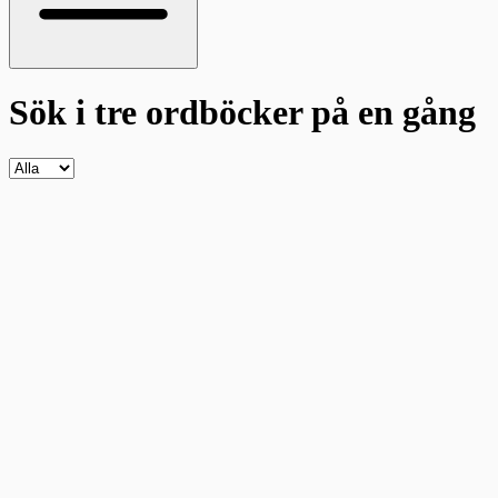
Sök i tre ordböcker
på en gång